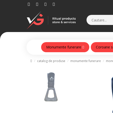
Monumente funerare
Coroane s
Monumente din beton armat
catalog de produse
monumente funerare
monu