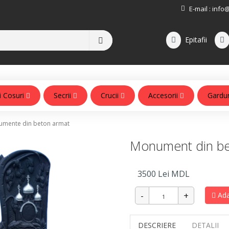
E-mail :
info
Epitafii
i Cosuri
Secrii
Crucii
Accesorii
Gardu
Accesorii pentru monumente
mente din beton armat
Monument din be
3500
Lei MDL
Ada
DESCRIERE
DETALII