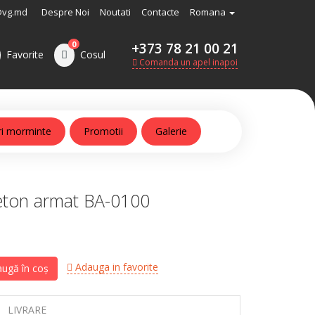
@vg.md
Despre Noi
Noutati
Contacte
Romana
0
+373 78 21 00 21
Favorite
Cosul
Comanda un apel inapoi
ri morminte
Promotii
Galerie
ton armat BA-0100
Adauga in favorite
ugă în coș
LIVRARE