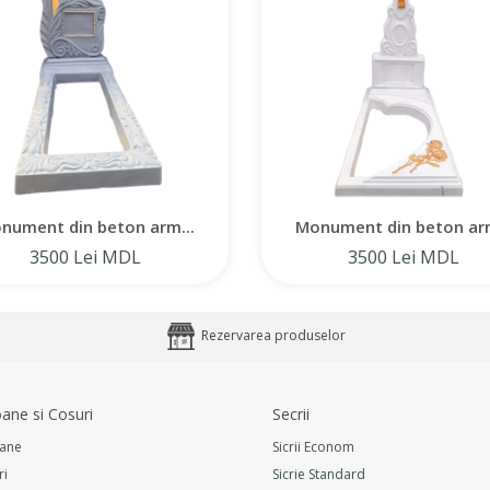
monumentelor funerare, gara
tuturor reglementărilor. Ale
soluție de înaltă calitate și 
nument din beton arm...
Monument din beton arm
3500 Lei MDL
3500 Lei MDL
Rezervarea produselor
ane si Cosuri
Secrii
ane
Sicrii Econom
ri
Sicrie Standard