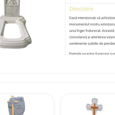
Descriere
Dacă intenționați să achizițio
monumentul nostru emoționant
unui înger îndurerat. Aceast
consolarea și amintirea veșnic
sentimente subtile de pierder
Pietrele noastre funerare sun
armare, asigurând o rezistenț
Puteți fi siguri că acest monu
de acum înainte, necesitând p
Monumentul dispune de o nișă
informațiile personale ale de
delicată și completă.
Vă oferim posibilitatea de a 
de la producătorul din Chișin