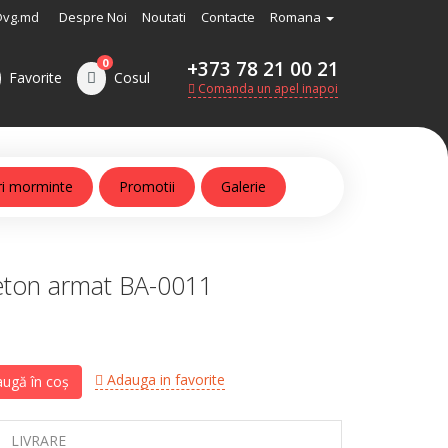
@vg.md
Despre Noi
Noutati
Contacte
Romana
0
+373 78 21 00 21
Favorite
Cosul
Comanda un apel inapoi
ri morminte
Promotii
Galerie
ton armat BA-0011
Adauga in favorite
ugă în coș
LIVRARE