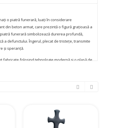
nați o piatră funerară, luați în considerare
 din beton armat, care prezintă o figură grațioasă a
ă piatră funerară simbolizează durerea profundă,
ă a defunctului. Îngerul, plecat de tristețe, transmite
e și speranță.
t fabricate folosind tehnologie modernă și o plasă de
ă excepțională la toate condițiile meteorologice.
ment funerar își va păstra aspectul original mulți ani
uțină întreținere.
 convenabilă pentru un portret sau o placă cu
functului. Florile decorative de la bază adaugă o notă
achiziționa un monument în Moldova, precum și direct
ău. De asemenea, oferim servicii de instalare a