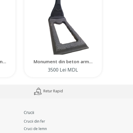
ntând o abordare profesională și respectarea
gând monumentele noastre din beton armat, primiți o
durabilă pentru comemorarea celor dragi.
...
Monument din beton arm...
Monum
3500 Lei MDL
Retur Rapid
Crucii
Crucii din fer
Cruci de lemn