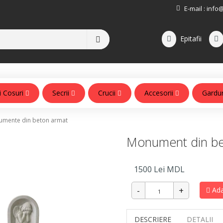
E-mail :
info
Epitafii
i Cosuri
Secrii
Crucii
Accesorii
Gardu
Accesorii pentru monumente
mente din beton armat
Monument din be
1500
Lei MDL
Ada
DESCRIERE
DETALII