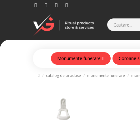
Monumente funerare
Coroane s
Monumente din beton armat
catalog de produse
monumente funerare
monu