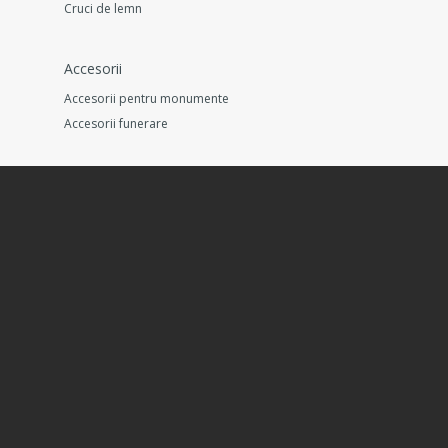
Cruci de lemn
Accesorii
Accesorii pentru monumente
Accesorii funerare
Garduri morminte
Informatii
Condițiile de livrare
Rezervarea produselor
Retur Rapid
Copyright ©
VG
- All Rights Reserved.