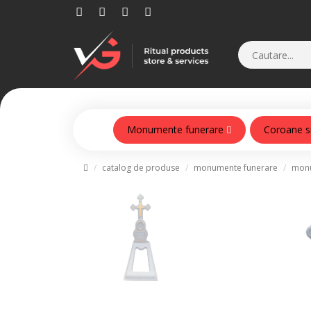
Monumente funerare
Coroane s
Monumente din beton armat
catalog de produse
monumente funerare
monu