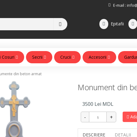
E-mail :
info
Epitafii
i Cosuri
Secrii
Crucii
Accesorii
Gardu
Accesorii pentru monumente
mente din beton armat
Monument din be
3500
Lei MDL
Ada
DESCRIERE
DETALII