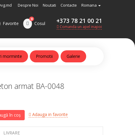
@vg.md
Despre Noi
Noutati
Contacte
Romana
0
+373 78 21 00 21
Favorite
Cosul
Comanda un apel inapoi
ri morminte
Promotii
Galerie
ton armat BA-0048
Adauga in favorite
ugă în coș
LIVRARE