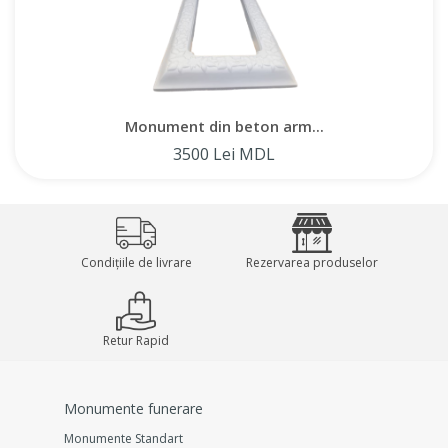
personalizarea.
Oferim posibilitatea de a achiziționa o piatră funerară atât în ​​
Moldova, cât și direct de la producător din Chișinău. De
Monument din beton arm...
asemenea, oferim servicii de instalare a monumentelor
3500 Lei MDL
funerare, garantând o abordare profesională și respectarea
tuturor reglementărilor. Alegând monumentele noastre din
beton armat, primiți o soluție de înaltă calitate și durabilă
pentru comemorarea celor dragi.
Condițiile de livrare
Rezervarea produselor
Retur Rapid
Monumente funerare
Monumente Standart