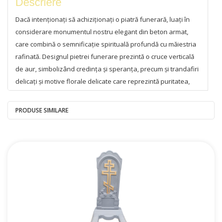
Descriere
Dacă intenționați să achiziționați o piatră funerară, luați în
considerare monumentul nostru elegant din beton armat,
care combină o semnificație spirituală profundă cu măiestria
rafinată. Designul pietrei funerare prezintă o cruce verticală
de aur, simbolizând credința și speranța, precum și trandafiri
delicați și motive florale delicate care reprezintă puritatea,
frumusețea și iubirea eternă.
PRODUSE SIMILARE
Pietrele noastre funerare sunt fabricate folosind tehnologie
modernă și o plasă de armare, asigurând o rezistență
excepțională la toate condițiile meteorologice. Puteți fi siguri
că acest monument funerar își va păstra aspectul original
mulți ani de acum înainte, necesitând puțină întreținere.
Monumentul are o nișă ovală pentru un portret și un spațiu
dreptunghiular pentru nume, date sau epitafe, permițând