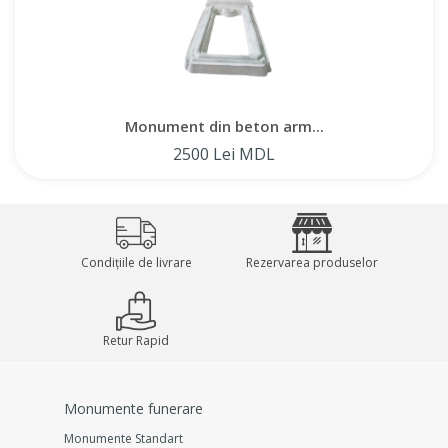
acest tip de piatră funerară pentru a vă exprima durerea
profundă și respectul față de defunct. Oferim pietre funerare
din beton armat de înaltă calitate direct de la producător la
prețuri accesibile.
Monument din beton arm...
2500 Lei MDL
Condițiile de livrare
Rezervarea produselor
Retur Rapid
Monumente funerare
Monumente Standart