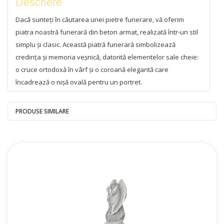
Descriere
Dacă sunteți în căutarea unei pietre funerare, vă oferim
piatra noastră funerară din beton armat, realizată într-un stil
simplu și clasic. Această piatră funerară simbolizează
credința și memoria veșnică, datorită elementelor sale cheie:
o cruce ortodoxă în vârf și o coroană elegantă care
încadrează o nișă ovală pentru un portret.
Pietrele noastre funerare din beton sunt fabricate folosind
PRODUSE SIMILARE
tehnologii moderne și o plasă de armare, asigurând o
rezistență și o durabilitate excepționale. Sunt rezistente la
fluctuațiile de temperatură, umiditate și alte condiții dure de
mediu, menținându-și aspectul original timp de mulți ani.
Acest lucru le face o soluție fiabilă și practică pentru
perpetuarea memoriei.
Piatra funerară are o nișă ovală convenabilă pentru un
portret și un spațiu dreptunghiular pentru o placă cu
informațiile personale ale defunctului. Puteți achiziționa