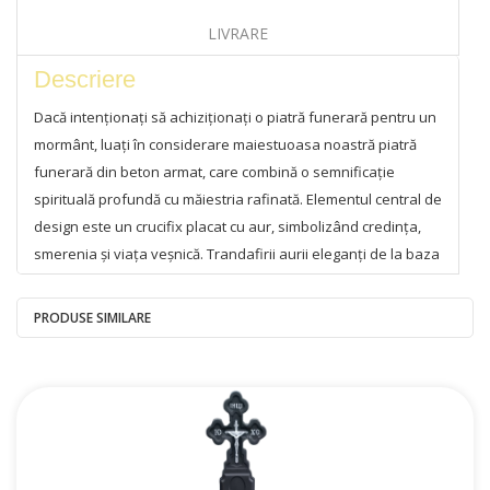
LIVRARE
Descriere
Dacă intenționați să achiziționați o piatră funerară pentru un
mormânt, luați în considerare maiestuoasa noastră piatră
funerară din beton armat, care combină o semnificație
spirituală profundă cu măiestria rafinată. Elementul central de
design este un crucifix placat cu aur, simbolizând credința,
smerenia și viața veșnică. Trandafirii aurii eleganți de la baza
pietrei funerare adaugă o notă delicată și subliniază puritatea
memoriei.
PRODUSE SIMILARE
Pietrele noastre funerare sunt fabricate folosind tehnologie
modernă și o plasă de armare, asigurând o rezistență și o
rezistență excepționale la toate condițiile meteorologice.
Puteți fi siguri că această piatră funerară își va păstra
aspectul original mulți ani de acum înainte, necesitând puțină