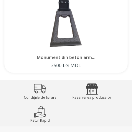
întreținere.
Piatra funerară are o nișă ovală pentru un portret și un spațiu
dreptunghiular pentru nume, date sau epitafe, permițând
personalizarea.
Monument din beton arm...
Oferim posibilitatea de a achiziționa o piatră funerară atât în ​​
3500 Lei MDL
Moldova, cât și direct de la producător din Chișinău. De
asemenea, oferim servicii de instalare a monumentelor
funerare, garantând o abordare profesională și respectarea
tuturor reglementărilor. Alegând monumentele noastre din
beton armat, primiți o soluție de înaltă calitate și durabilă
Condițiile de livrare
Rezervarea produselor
pentru comemorarea celor dragi.
Retur Rapid