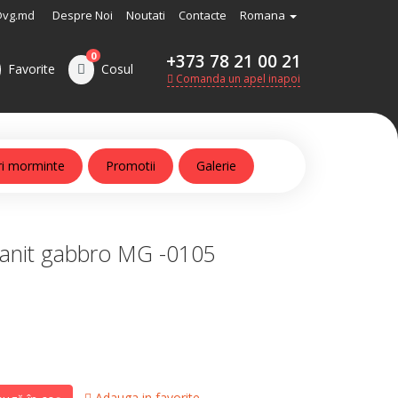
@vg.md
Despre Noi
Noutati
Contacte
Romana
0
+373 78 21 00 21
Favorite
Cosul
Comanda un apel inapoi
ri morminte
Promotii
Galerie
anit gabbro MG -0105
Adauga in favorite