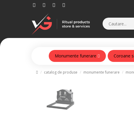
Monumente funerare
Coroane s
Monumente din beton armat
catalog de produse
monumente funerare
monu