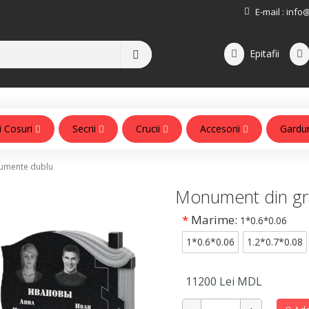
E-mail :
info
Epitafii
i Cosuri
Secrii
Crucii
Accesorii
Gardu
Accesorii pentru monumente
mente dublu
Monument din gr
*
Marime:
1*0.6*0.06
1*0.6*0.06
1.2*0.7*0.08
11200
Lei MDL