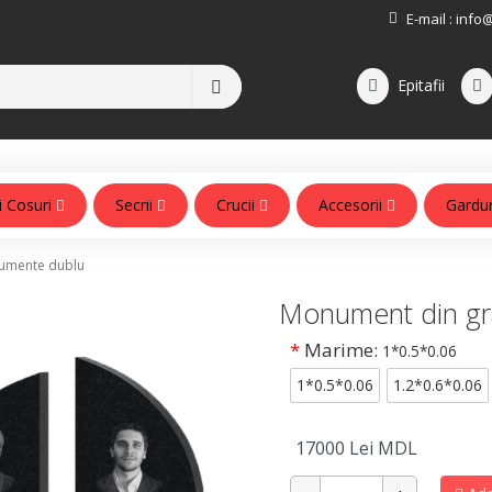
E-mail :
info
Epitafii
i Cosuri
Secrii
Crucii
Accesorii
Gardu
Accesorii pentru monumente
mente dublu
Monument din gr
*
Marime:
1*0.5*0.06
1*0.5*0.06
1.2*0.6*0.06
17000
Lei MDL