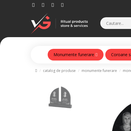
Monumente funerare
Coroane s
Monumente din beton armat
catalog de produse
monumente funerare
monu