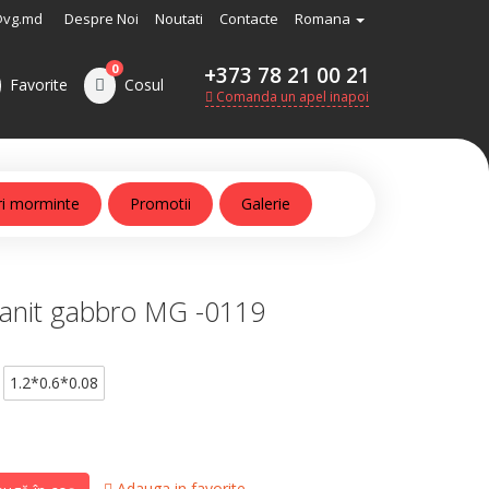
@vg.md
Despre Noi
Noutati
Contacte
Romana
0
+373 78 21 00 21
Favorite
Cosul
Comanda un apel inapoi
ri morminte
Promotii
Galerie
anit gabbro MG -0119
1.2*0.6*0.08
Adauga in favorite