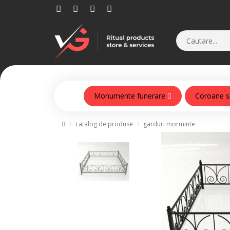
Monumente funerare
Coroane s
Monumente din beton armat
catalog de produse
garduri morminte