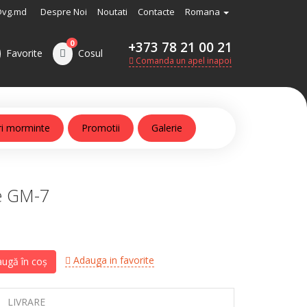
@vg.md
Despre Noi
Noutati
Contacte
Romana
0
+373 78 21 00 21
Favorite
Cosul
Comanda un apel inapoi
ri morminte
Promotii
Galerie
e GM-7
Adauga in favorite
ugă în coș
LIVRARE