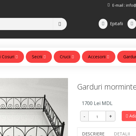
E-mail :
info
Epitafii
i Cosuri
Secrii
Crucii
Accesorii
Gardu
Accesorii pentru monumente
Garduri mormint
1700
Lei MDL
Ada
DESCRIERE
DETALII