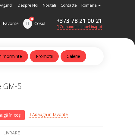
@vg.md
Despre Noi
Noutati
Contacte
Romana
0
+373 78 21 00 21
Favorite
Cosul
Comanda un apel inapoi
ri morminte
Promotii
Galerie
e GM-5
Adauga in favorite
ugă în coș
LIVRARE