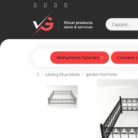
Monumente funerare
Coroane s
Monumente din beton armat
catalog de produse
garduri morminte