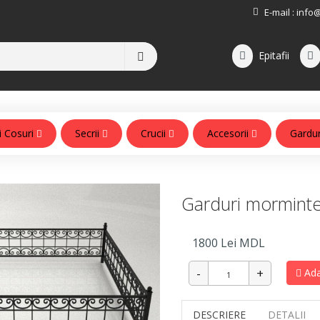
E-mail :
info
Epitafii
i Cosuri
Secrii
Crucii
Accesorii
Gardu
Accesorii pentru monumente
Garduri mormint
1800
Lei MDL
Ada
DESCRIERE
DETALII