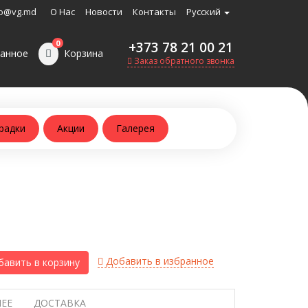
o@vg.md
О Нас
Новости
Контакты
Русский
0
+373 78 21 00 21
анное
Корзина
Заказ обратного звонка
радки
Акции
Галерея
Добавить в избранное
авить в корзину
ЕЕ
ДОСТАВКА