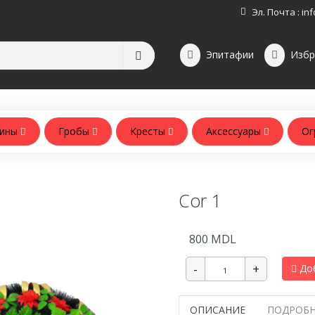
Эл. Почта :
inf
Эпитафии
Избр
зины
Гробы
Кресты
Аксессуары
Ог
Аксессуары для памятников
Аксессуары для похорон
Cor 1
800
MDL
Доб
ОПИСАНИЕ
ПОДРОБН