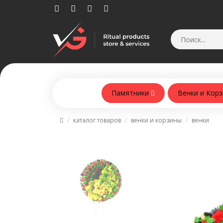
Памятники
Венки и Кор
Памятники из армобетонна
каталог товаров
венки и корзины
венки