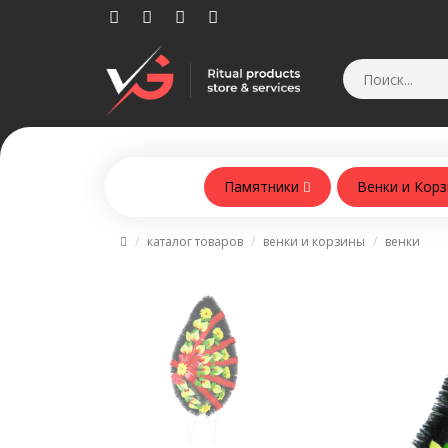
Памятники
Венки и Кор
Памятники из армобетонна
каталог товаров
венки и корзины
венки