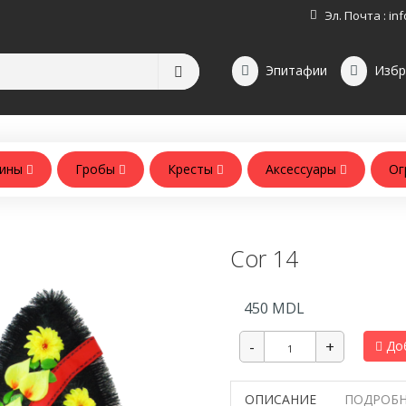
Эл. Почта :
inf
Эпитафии
Избр
зины
Гробы
Кресты
Аксессуары
Ог
Аксессуары для памятников
Аксессуары для похорон
Cor 14
450
MDL
Доб
ОПИСАНИЕ
ПОДРОБН