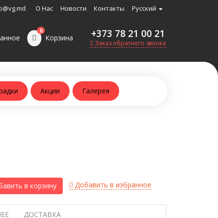
o@vg.md
О Нас
Новости
Контакты
Русский
0
+373 78 21 00 21
анное
Корзина
Заказ обратного звонка
радки
Акции
Галерея
Добавить в избранное
авить в корзину
ЕЕ
ДОСТАВКА