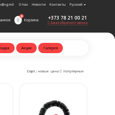
o@vg.md
О Нас
Новости
Контакты
Русский
0
+373 78 21 00 21
анное
Корзина
Заказ обратного звонка
радки
Акции
Галерея
Сорт.:
новые
цена
популярные