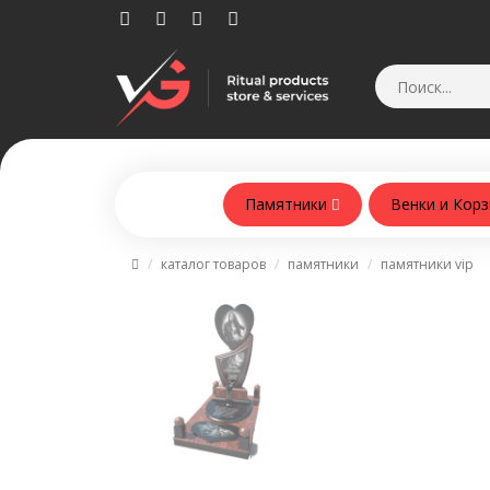
Памятники
Венки и Кор
Памятники из армобетонна
каталог товаров
памятники
памятники vip