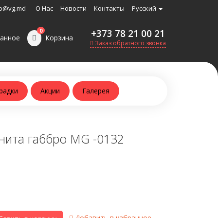
o@vg.md
О Нас
Новости
Контакты
Русский
0
+373 78 21 00 21
анное
Корзина
Заказ обратного звонка
радки
Акции
Галерея
нита габбро MG -0132
Добавить в избранное