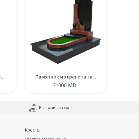
..
Памятник из гранита га...
Памят
31000 MDL
Быстрый возврат
Кресты