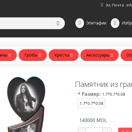
Эл. Почта :
inf
Эпитафии
Избр
зины
Гробы
Кресты
Аксессуары
Ог
Аксессуары для памятников
Аксессуары для похорон
Памятник из гра
*
Размер:
1.7*0.7*0.08
1.7*0.7*0.08
143000
MDL