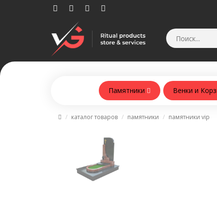
Памятники
Венки и Кор
Памятники из армобетонна
каталог товаров
памятники
памятники vip