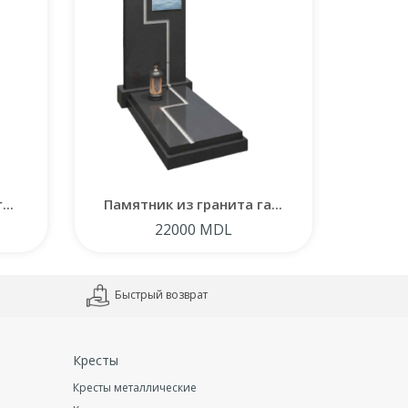
..
Памятник из гранита га...
Памят
22000 MDL
Быстрый возврат
Кресты
Кресты металлические