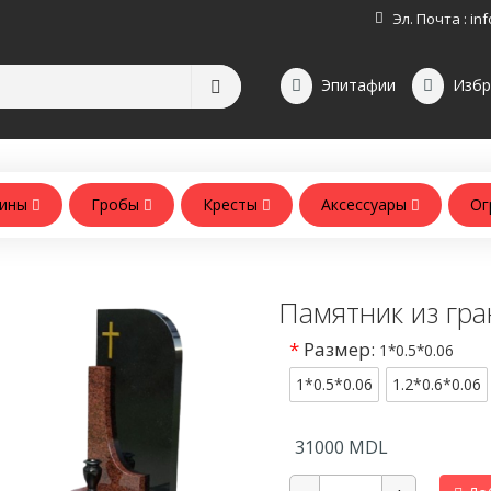
Эл. Почта :
inf
Эпитафии
Избр
зины
Гробы
Кресты
Аксессуары
Ог
Аксессуары для памятников
Аксессуары для похорон
Памятник из гра
*
Размер:
1*0.5*0.06
1*0.5*0.06
1.2*0.6*0.06
31000
MDL