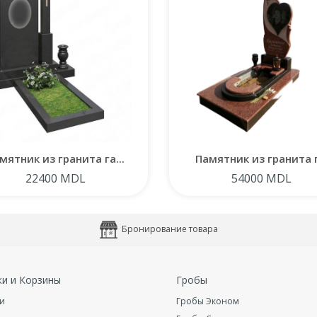
мятник из гранита га...
Памятник из гранита г.
22400 MDL
54000 MDL
Бронирование товара
ки и Корзины
Гробы
и
Гробы Эконом