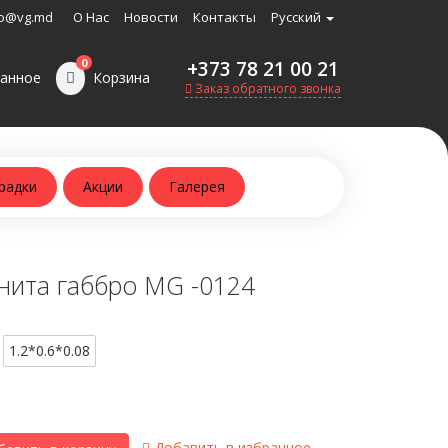
o@vg.md
О Нас
Новости
Контакты
Русский
0
+373 78 21 00 21
анное
Корзина
Заказ обратного звонка
радки
Акции
Галерея
нита габбро MG -0124
1.2*0.6*0.08
Добавить в избранное