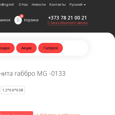
o@vg.md
О Нас
Новости
Контакты
Русский
0
+373 78 21 00 21
анное
Корзина
Заказ обратного звонка
радки
Акции
Галерея
нита габбро MG -0133
1.2*0.6*0.08
Добавить в избранное