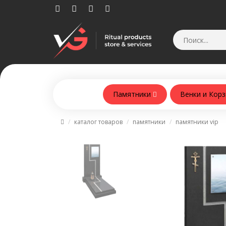
Памятники
Венки и Кор
Памятники из армобетонна
каталог товаров
памятники
памятники vip