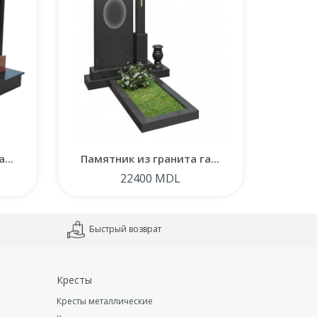
...
Памятник из гранита га...
Памят
22400 MDL
Быстрый возврат
Кресты
Кресты металлические