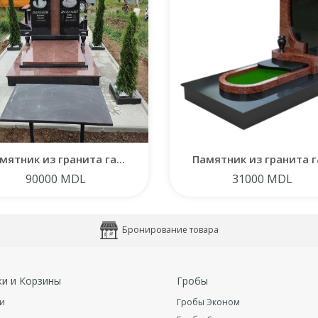
мятник из гранита га...
Памятник из гранита га
90000 MDL
31000 MDL
Бронирование товара
ки и Корзины
Гробы
и
Гробы Эконом