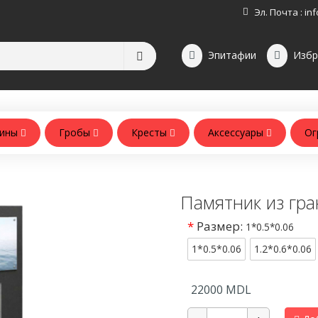
Эл. Почта :
inf
Эпитафии
Избр
зины
Гробы
Кресты
Аксессуары
Ог
Аксессуары для памятников
Аксессуары для похорон
Памятник из гра
*
Размер:
1*0.5*0.06
1*0.5*0.06
1.2*0.6*0.06
22000
MDL