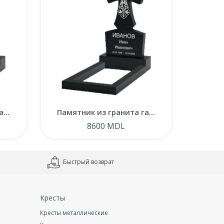
...
Памятник из гранита га...
Памят
8600 MDL
Быстрый возврат
Кресты
Кресты металлические