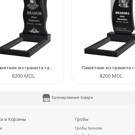
мятник из гранита га...
Памятник из гранита га
8200 MDL
8200 MDL
Бронирование товара
ки и Корзины
Гробы
и
Гробы Эконом