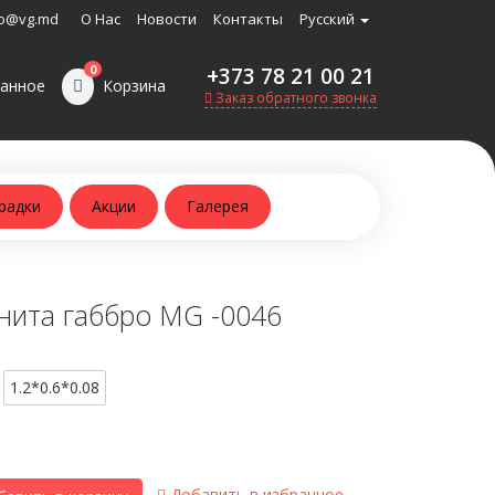
o@vg.md
О Нас
Новости
Контакты
Русский
0
+373 78 21 00 21
анное
Корзина
Заказ обратного звонка
радки
Акции
Галерея
нита габбро MG -0046
1.2*0.6*0.08
Добавить в избранное