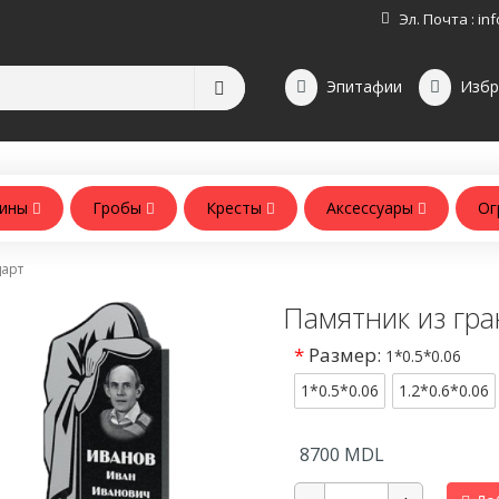
Эл. Почта :
inf
Эпитафии
Избр
зины
Гробы
Кресты
Аксессуары
Ог
Аксессуары для памятников
Аксессуары для похорон
дарт
Памятник из гра
*
Размер:
1*0.5*0.06
1*0.5*0.06
1.2*0.6*0.06
8700
MDL