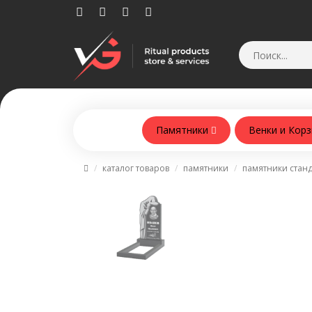
Памятники
Венки и Кор
Памятники из армобетонна
каталог товаров
памятники
памятники стан