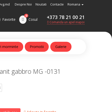
@vg.md
Despre Noi
Noutati
Contacte
Romana
0
+373 78 21 00 21
Favorite
Cosul
Comanda un apel inapoi
ri morminte
Promotii
Galerie
anit gabbro MG -0131
8
Adauga in favorite