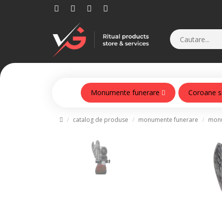
Monumente funerare
Coroane s
Monumente din beton armat
catalog de produse
monumente funerare
monu