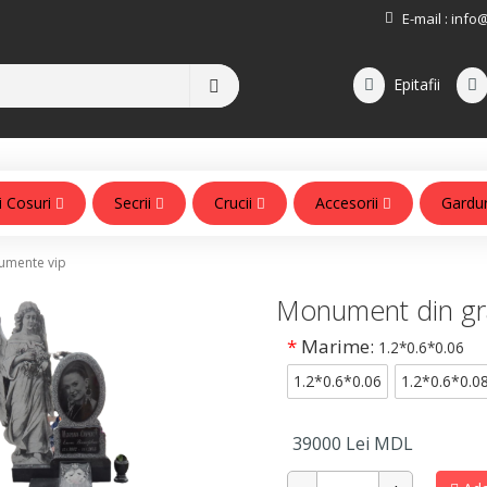
E-mail :
info
Epitafii
i Cosuri
Secrii
Crucii
Accesorii
Gardu
Accesorii pentru monumente
mente vip
Monument din gr
*
Marime:
1.2*0.6*0.06
1.2*0.6*0.06
1.2*0.6*0.0
39000
Lei MDL