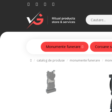
Monumente funerare
Coroane s
Monumente din beton armat
catalog de produse
monumente funerare
monu