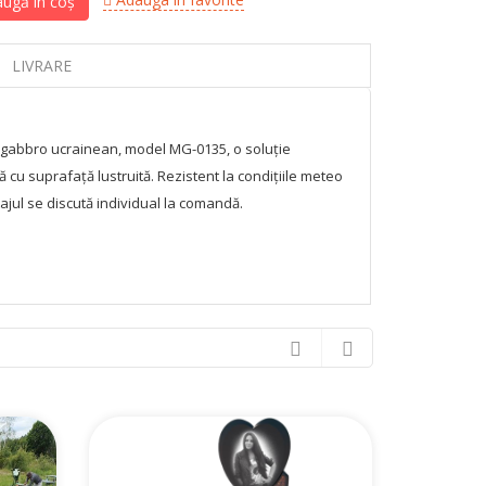
ugă în coș
LIVRARE
 gabbro ucrainean, model MG-0135, o soluție
lă cu suprafață lustruită. Rezistent la condițiile meteo
jul se discută individual la comandă.