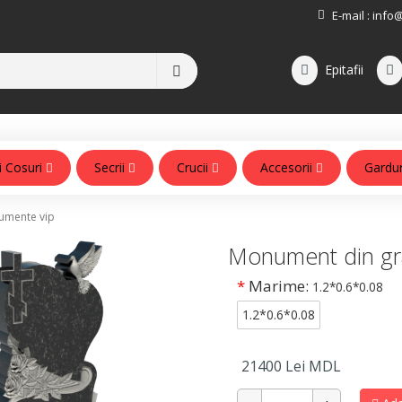
E-mail :
info
Epitafii
i Cosuri
Secrii
Crucii
Accesorii
Gardu
Accesorii pentru monumente
mente vip
Monument din gr
*
Marime:
1.2*0.6*0.08
1.2*0.6*0.08
21400
Lei MDL