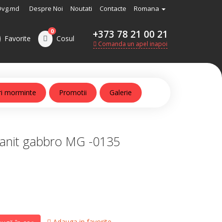
@vg.md
Despre Noi
Noutati
Contacte
Romana
0
+373 78 21 00 21
Favorite
Cosul
Comanda un apel inapoi
ri morminte
Promotii
Galerie
anit gabbro MG -0135
Adauga in favorite