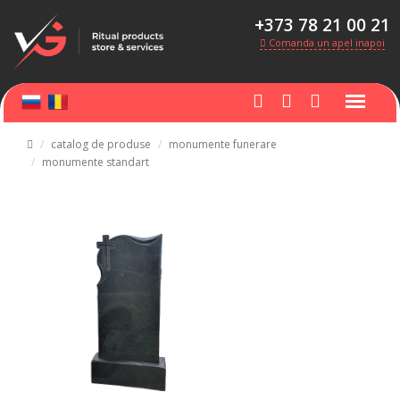
+373 78 21 00 21
Comanda un apel inapoi
catalog de produse
monumente funerare
monumente standart