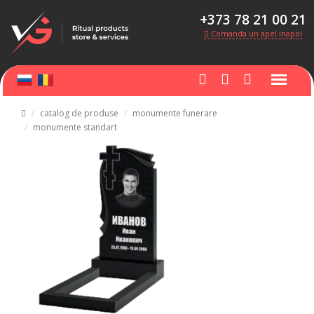
+373 78 21 00 21
Comanda un apel inapoi
catalog de produse
monumente funerare
monumente standart