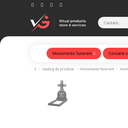
Monumente funerare
Coroane s
Monumente din beton armat
catalog de produse
monumente funerare
monu