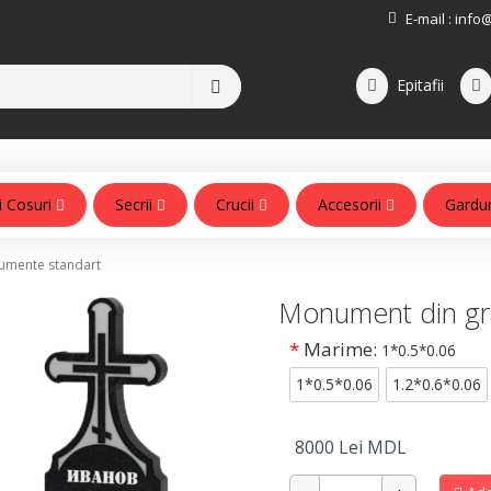
E-mail :
info
Epitafii
i Cosuri
Secrii
Crucii
Accesorii
Gardu
Accesorii pentru monumente
mente standart
Monument din gr
*
Marime:
1*0.5*0.06
1*0.5*0.06
1.2*0.6*0.06
8000
Lei MDL