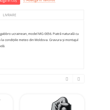
ugă în coș
LIVRARE
 gabbro ucrainean, model MG-0056. Piatră naturală cu
ă la condițiile meteo din Moldova. Gravura și montajul
ndă.