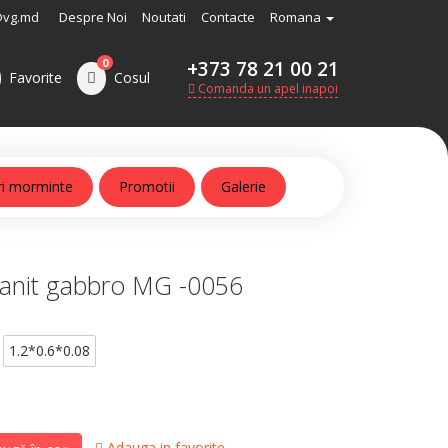
@vg.md
Despre Noi
Noutati
Contacte
Romana
0
+373 78 21 00 21
Favorite
Cosul
Comanda un apel inapoi
ri morminte
Promotii
Galerie
anit gabbro MG -0056
1.2*0.6*0.08
Adauga in favorite