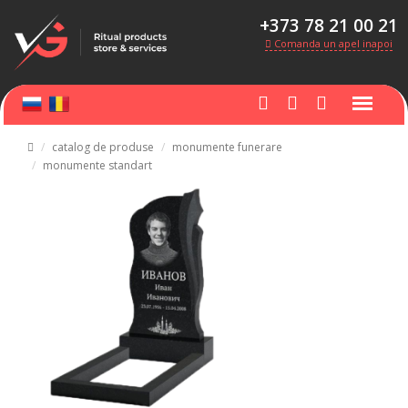
+373 78 21 00 21
Comanda un apel inapoi
catalog de produse
monumente funerare
monumente standart