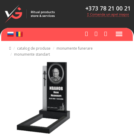
+373 78 21 00 21
Comanda un apel inapoi
catalog de produse
monumente funerare
monumente standart