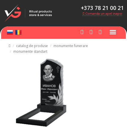
+373 78 21 00 21
Comanda un apel inapoi
catalog de produse
monumente funerare
monumente standart