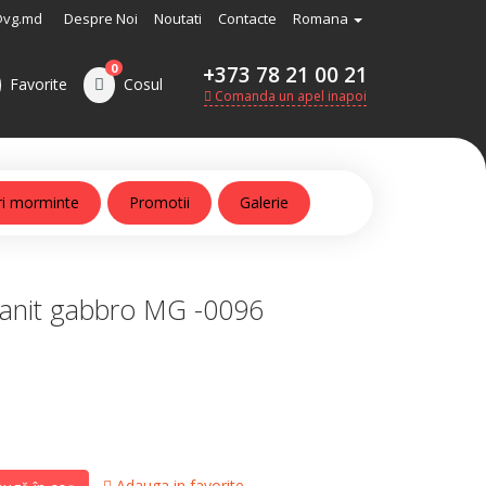
@vg.md
Despre Noi
Noutati
Contacte
Romana
0
+373 78 21 00 21
Favorite
Cosul
Comanda un apel inapoi
ri morminte
Promotii
Galerie
anit gabbro MG -0096
Adauga in favorite