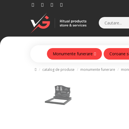
Monumente funerare
Coroane s
Monumente din beton armat
catalog de produse
monumente funerare
monu