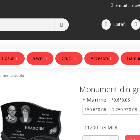
E-mail :
info
Epitafii
i Cosuri
Secrii
Crucii
Accesorii
Gardu
Accesorii pentru monumente
mente dublu
Monument din gr
*
Marime:
1*0.6*0.06
1*0.6*0.06
1.2*0.7*0.08
11200
Lei MDL