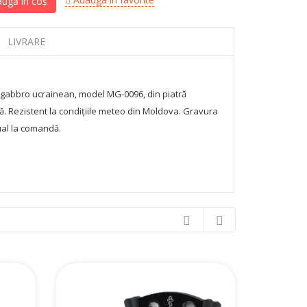
ugă în coș
LIVRARE
 gabbro ucrainean, model MG-0096, din piatră
tă. Rezistent la condițiile meteo din Moldova. Gravura
ual la comandă.