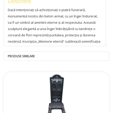
Descriere
Dacă intenționați să achiziționați o piatră funerară,
monumentul nostru din beton armat, cu un înger îndurerat,
va fi un simbol al amintirii eterne și al respectului. Această
sculptură elegantă a unui înger îmbrățișând cu tandrețe o
coroană de flori reprezintă puritatea, protecția și durerea
nestinsă. Inscripția „Memorie eternă” subliniază semnificația
profundă a monumentului.
PRODUSE SIMILARE
Monumentele noastre din beton sunt fabricate folosind
tehnologii moderne și o plasă de armare, asigurând o
rezistență și o durabilitate excepționale. Sunt rezistente la
fluctuațiile de temperatură, umiditate și alte influențe dure
ale mediului, menținându-și aspectul original timp de mulți
ani. Acest lucru le face o soluție fiabilă și practică pentru
perpetuarea memoriei.
Monumentul dispune de o nișă convenabilă pentru un portret
sau o placă cu informațiile personale ale defunctului. Puteți