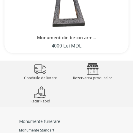
achiziționa acest tip de monument pentru a vă exprima
durerea profundă și respectul față de defunct. Oferim
monumente din beton armat de înaltă calitate direct de la
producător la prețuri accesibile.
Monument din beton arm...
4000 Lei MDL
Condițiile de livrare
Rezervarea produselor
Retur Rapid
Monumente funerare
Monumente Standart