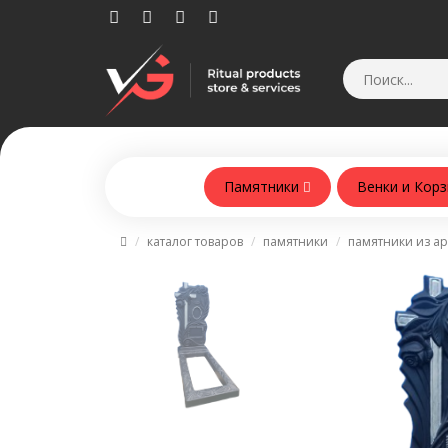
Памятники
Венки и Кор
Памятники из армобетонна
каталог товаров
памятники
памятники из а