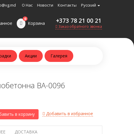
o@vg.md
О Нас
Новости
Контакты
Русский
0
+373 78 21 00 21
анное
Корзина
Заказ обратного звонка
радки
Акции
Галерея
мобетонна BA-0096
Добавить в избранное
авить в корзину
ЕЕ
ДОСТАВКА