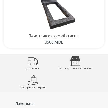
Памятник оснащён удобной овальной нишей для
установки портрета и местом для фамилий, дат или
эпитафий. Основание памятника украшено элегантным
рельефным орнаментом.
Мы предлагаем возможность
купить памятник в
Памятник из армобетонн...
Молдове
, а также
купить памятник в Кишинёве
3500 MDL
напрямую от производителя. Кроме того, мы
предоставляем услуги по
установке памятника на
кладбище
, гарантируя профессиональный подход и
соблюдение всех норм. Выбирая наши
памятники из
армированного бетона
, вы получаете качественное и
Доставка
Бронирование товара
долговечное решение для увековечивания памяти
ваших близких.
Быстрый возврат
Памятники