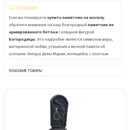
Описание
Если вы планируете
купить памятник на могилу
,
обратите внимание на наш благородный
памятник из
армированного бетона
с изящной фигурой
Богородицы
. Это надгробие является символом веры,
материнской любви, утешения и вечной памяти об
усопшем. Фигура Девы Марии, молящейся, с золотым
нимбом и
православным крестом
сверху, создаёт
умиротворяющий и глубокий образ.
ПОХОЖИЕ ТОВАРЫ
Наши
надгробные памятники
изготавливаются с
применением современных технологий и
армирующей
сетки
, что обеспечивает им исключительную прочность
и устойчивость к любым погодным условиям. Вы можете
быть уверены, что этот
памятник на кладбище
сохранит свой первоначальный вид на долгие годы, не
требуя особого ухода.