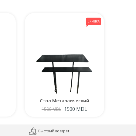
СКИДКА
Стол Металлический
Ла
1500 MDL
1500 MDL
Быстрый возврат