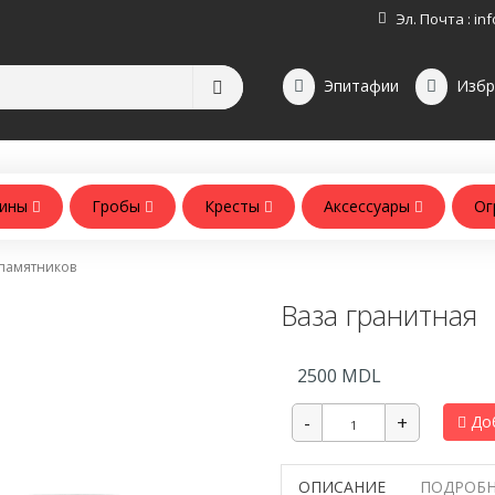
Эл. Почта :
inf
Эпитафии
Избр
зины
Гробы
Кресты
Аксессуары
Ог
Аксессуары для памятников
Аксессуары для похорон
 памятников
Ваза гранитная
2500
MDL
Доб
ОПИСАНИЕ
ПОДРОБН