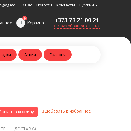
o@vg.md
О Нас
Новости
Контакты
Русский
0
+373 78 21 00 21
анное
Корзина
Заказ обратного звонка
радки
Акции
Галерея
Добавить в избранное
авить в корзину
ЕЕ
ДОСТАВКА