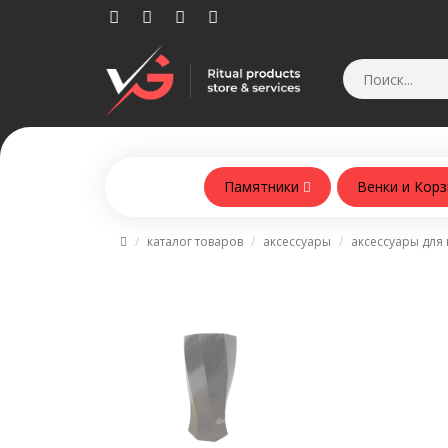
Памятники
Венки и Кор
Памятники из армобетонна
каталог товаров
аксессуары
аксессуары для