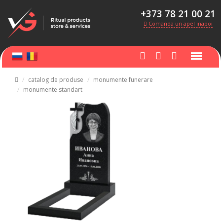
+373 78 21 00 21
Comanda un apel inapoi
catalog de produse
monumente funerare
monumente standart