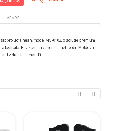
ugă în coș
LIVRARE
t gabbro ucrainean, model MG-0102, o soluție premium
ță lustruită. Rezistent la condițiile meteo din Moldova.
ă individual la comandă.