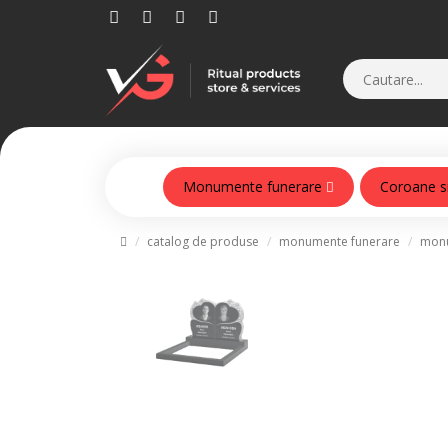
Monumente funerare
Coroane s
Monumente din beton armat
catalog de produse
monumente funerare
monu