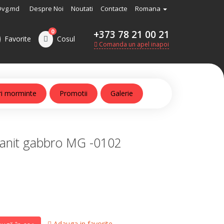
@vg.md
Despre Noi
Noutati
Contacte
Romana
0
+373 78 21 00 21
Favorite
Cosul
Comanda un apel inapoi
ri morminte
Promotii
Galerie
anit gabbro MG -0102
Adauga in favorite