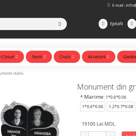
E-mail :
info
Epitafii
i Cosuri
Secrii
Crucii
Accesorii
Gardu
Accesorii pentru monumente
mente dublu
Monument din gr
*
Marime:
1*0.6*0.06
1*0.6*0.06
1.2*0.7*0.08
19100
Lei MDL