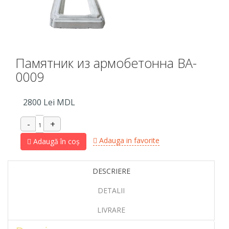
Памятник из армобетонна BA-
0009
2800
Lei MDL
Adauga in favorite
Adaugă în coș
DESCRIERE
DETALII
LIVRARE