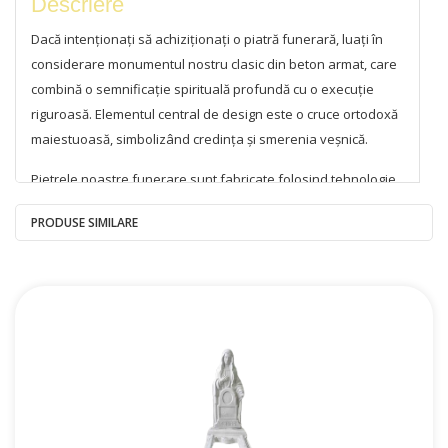
Descriere
Dacă intenționați să achiziționați o piatră funerară, luați în
considerare monumentul nostru clasic din beton armat, care
combină o semnificație spirituală profundă cu o execuție
riguroasă. Elementul central de design este o cruce ortodoxă
maiestuoasă, simbolizând credința și smerenia veșnică.
Pietrele noastre funerare sunt fabricate folosind tehnologie
modernă și o plasă de armare, asigurând o rezistență și o
PRODUSE SIMILARE
rezistență excepționale la toate condițiile meteorologice.
Puteți fi siguri că acest monument funerar își va păstra
aspectul original mulți ani de acum înainte, necesitând puțină
întreținere.
Monumentul are o nișă ovală pentru un portret și un spațiu
dreptunghiular pentru nume, date sau epitafe, permițând
personalizarea.
Vă oferim posibilitatea de a achiziționa un monument atât în ​​