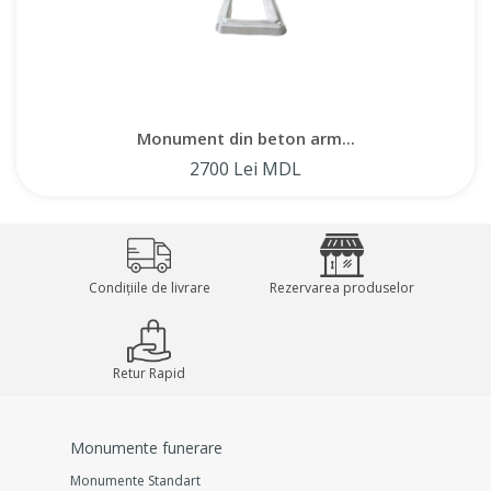
Moldova, cât și direct de la producător din Chișinău. De
asemenea, oferim servicii de instalare în cimitire, garantând
o abordare profesională și respectarea tuturor
reglementărilor. Alegând monumentele noastre din beton
armat, primiți o soluție de înaltă calitate și durabilă pentru
Monument din beton arm...
perpetuarea memoriei celor dragi.
2700 Lei MDL
Condițiile de livrare
Rezervarea produselor
Retur Rapid
Monumente funerare
Monumente Standart