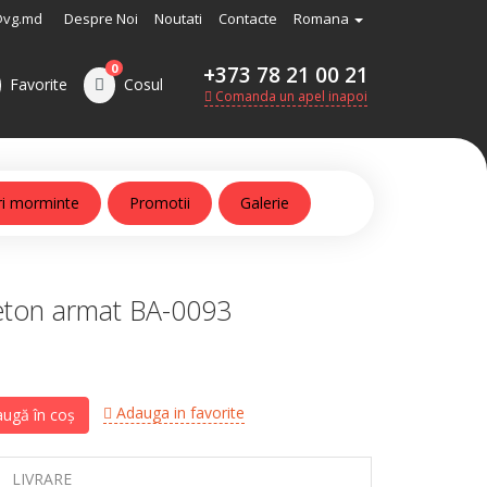
@vg.md
Despre Noi
Noutati
Contacte
Romana
0
+373 78 21 00 21
Favorite
Cosul
Comanda un apel inapoi
ri morminte
Promotii
Galerie
ton armat BA-0093
Adauga in favorite
ugă în coș
LIVRARE