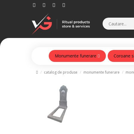
Monumente funerare
Coroane s
Monumente din beton armat
catalog de produse
monumente funerare
monu