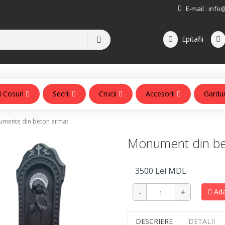
E-mail :
info
Epitafii
i Cosuri
Secrii
Crucii
Accesorii
Gardu
Accesorii pentru monumente
mente din beton armat
Monument din be
3500
Lei MDL
Ada
DESCRIERE
DETALII