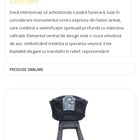
Descriere
Dacă intenționați să achiziționați o piatră funerară, luați în
considerare monumentul nostru expresiv din beton armat,
care combină o semnificație spirituală profundă cu măiestria
rafinată. Elementul central de design este o cruce ortodoxă
de aur, simbolizând credința și speranța veșnică. Este
împletită elegant cu trandafiri în relief, reprezentând
puritatea și iubirea veșnică. O cunună de aur în jurul nișei
ovale adaugă o notă de noblețe și simbolizează ciclul vieții.
PRODUSE SIMILARE
Pietrele noastre funerare sunt fabricate folosind tehnologie
modernă și o plasă de armare, asigurând o rezistență și o
rezistență excepționale la toate condițiile meteorologice.
Puteți fi siguri că acest monument funerar își va păstra
aspectul original mulți ani de acum înainte, necesitând puțină
întreținere.