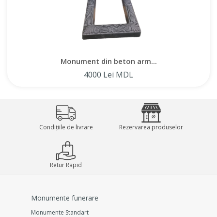
Monumentul dispune de o nișă ovală convenabilă pentru un
portret și un spațiu dreptunghiular pentru nume, date sau
epitafe, permițând personalizarea.
Monument din beton arm...
Oferim posibilitatea de a achiziționa un monument în
4000 Lei MDL
Moldova, precum și direct de la producător din Chișinău. De
asemenea, oferim servicii de instalare a monumentelor
funerare, garantând o abordare profesională și respectarea
tuturor reglementărilor. Alegând monumentele noastre din
beton armat, primiți o soluție de înaltă calitate și durabilă
Condițiile de livrare
Rezervarea produselor
pentru comemorarea celor dragi.
Retur Rapid
Monumente funerare
Monumente Standart