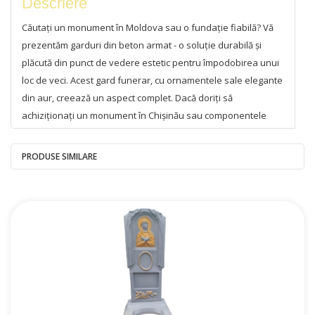
Descriere
Căutați un monument în Moldova sau o fundație fiabilă? Vă
prezentăm garduri din beton armat - o soluție durabilă și
plăcută din punct de vedere estetic pentru împodobirea unui
loc de veci. Acest gard funerar, cu ornamentele sale elegante
din aur, creează un aspect complet. Dacă doriți să
achiziționați un monument în Chișinău sau componentele
acestuia sau să instalați un monument într-un cimitir,
produsele noastre din beton sunt o alegere fiabilă care
PRODUSE SIMILARE
combină prețul accesibil și durabilitatea.