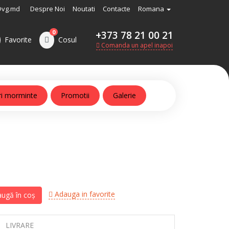
@vg.md
Despre Noi
Noutati
Contacte
Romana
0
+373 78 21 00 21
Favorite
Cosul
Comanda un apel inapoi
ri morminte
Promotii
Galerie
Adauga in favorite
ugă în coș
LIVRARE