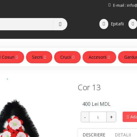
E-mail :
info
Epitafii
i Cosuri
Secrii
Crucii
Accesorii
Gardu
Accesorii pentru monumente
Cor 13
400
Lei MDL
Ada
DESCRIERE
DETALII