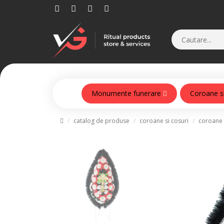
Monumente funerare
Coroane s
Monumente din beton armat
catalog de produse
coroane si cosuri
coroane