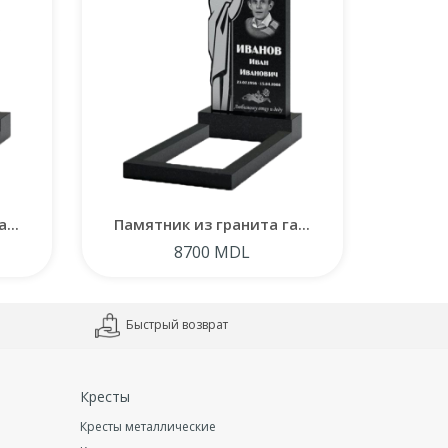
...
Памятник из гранита га...
Памят
8700 MDL
Быстрый возврат
Кресты
Кресты металлические