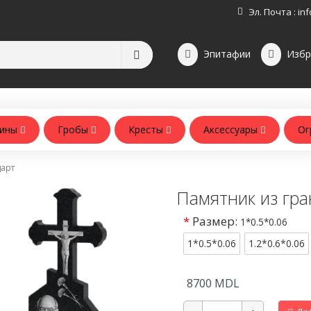
Эл. Почта :
inf
Эпитафии
Избр
зины
Гробы
Кресты
Аксессуары
Ог
Аксессуары для памятников
Аксессуары для похорон
дарт
Памятник из гра
*
Размер:
1*0.5*0.06
1*0.5*0.06
1.2*0.6*0.06
8700
MDL