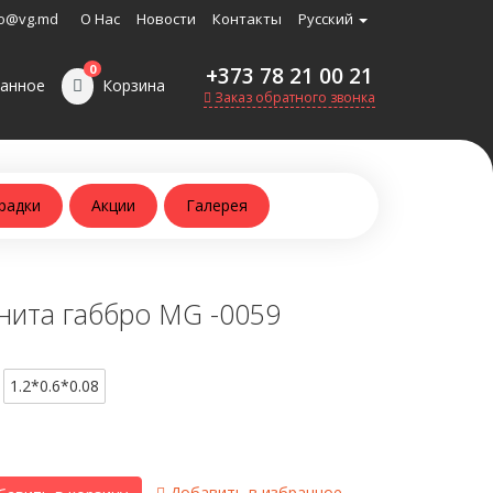
o@vg.md
О Нас
Новости
Контакты
Русский
0
+373 78 21 00 21
анное
Корзина
Заказ обратного звонка
радки
Акции
Галерея
нита габбро MG -0059
1.2*0.6*0.08
Добавить в избранное