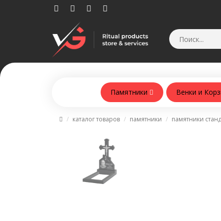
Памятники
Венки и Кор
Памятники из армобетонна
каталог товаров
памятники
памятники стан