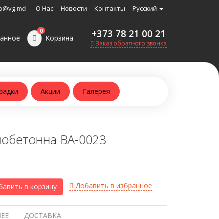
o@vg.md
О Нас
Новости
Контакты
Русский
0
+373 78 21 00 21
анное
Корзина
Заказ обратного звонка
радки
Акции
Галерея
мобетонна BA-0023
Добавить в избранное
авить в корзину
ЕЕ
ДОСТАВКА