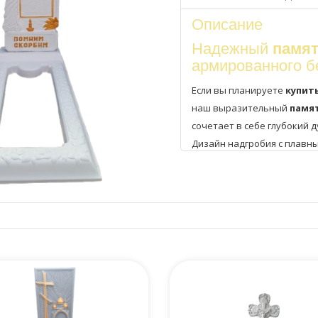
Описание
Надежный
памят
армированного б
Если вы планируете
купит
наш выразительный
памя
сочетает в себе глубокий 
Дизайн надгробия с плавн
золотой
православный к
Символизм и Память:
Надпись
"Помним Скорби
Изображение
горящей св
Золотой венок
вокруг ме
бессмертие души.