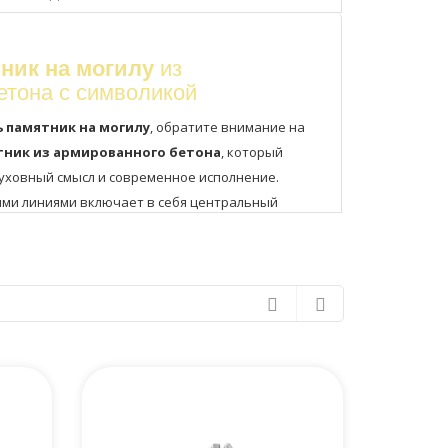
ник на могилу
из
етона с символикой
ь памятник на могилу
, обратите внимание на
тник из армированного бетона
, который
духовный смысл и современное исполнение.
ыми линиями включает в себя центральный
рест
, символизирующий вечную веру и надежду.
м"
подчёркивает не угасающие чувства утраты.
ечи
олицетворяет светлую и неугасимую память.
ста для портрета символизирует цикл жизни и