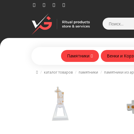
Памятники
Венки и Кор
Памятники из армобетонна
каталог товаров
памятники
памятники из а