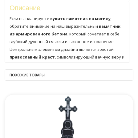
Описание
Если вы планируете
купить памятник на могилу
,
обратите внимание на наш выразительный
памятник
из армированного бетона
, который сочетает в себе
глубокий духовный смысл и изысканное исполнение.
Центральным элементом дизайна является золотой
православный крест
, символизирующий вечную веру и
надежду. Он изящно оплетён рельефными
розами
,
олицетворяющими чистоту и вечную любовь. Золотой
ПОХОЖИЕ ТОВАРЫ
венок вокруг овальной ниши добавляет благородства и
символизирует цикл жизни.
Наши
надгробные памятники
изготавливаются с
применением современных технологий и
армирующей
сетки
, что обеспечивает им исключительную прочность
и устойчивость к любым погодным условиям. Вы можете
быть уверены, что этот
памятник на кладбище